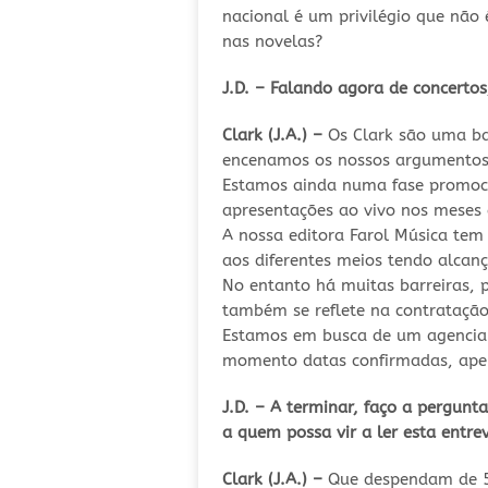
nacional é um privilégio que nã
nas novelas?
J.D. – Falando agora de concertos
Clark (J.A.) –
Os Clark são uma ban
encenamos os nossos argumentos q
Estamos ainda numa fase promocio
apresentações ao vivo nos meses 
A nossa editora Farol Música tem
aos diferentes meios tendo alcanç
No entanto há muitas barreiras, p
também se reflete na contratação
Estamos em busca de um agenciam
momento datas confirmadas, apena
J.D. – A terminar, faço a pergun
a quem possa vir a ler esta entrev
Clark (J.A.) –
Que despendam de 5 m