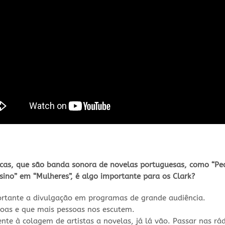
icas, que são banda sonora de novelas portuguesas, como “Pec
ssino” em “Mulheres”, é algo importante para os Clark?
ortante a divulgação em programas de grande audiência.
oas e que mais pessoas nos escutem.
te à colagem de artistas a novelas, já lá vão. Passar nas rá