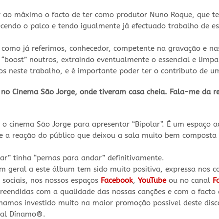
 ao máximo o facto de ter como produtor Nuno Roque, que t
cendo o palco e tendo igualmente já efectuado trabalho de est
como já referimos, conhecedor, competente na gravação e nas
“boost” noutros, extraindo eventualmente o essencial e limpa
os neste trabalho, e é importante poder ter o contributo de u
 no Cinema São Jorge, onde tiveram casa cheia. Fala-me da r
o cinema São Jorge para apresentar “Bipolar”. É um espaço a
 e a reação do público que deixou a sala muito bem composta f
ar” tinha “pernas para andar” definitivamente.
m geral a este álbum tem sido muito positiva, expressa nos c
sociais, nos nossos espaços
Facebook
,
YouTube
ou no canal
F
preendidas com a qualidade das nossas canções e com o facto
hamos investido muito na maior promoção possível deste disc
nal Dínamo
®
.