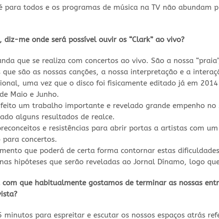
o é para todos e os programas de música na TV não abundam 
, diz-me onde será possível ouvir os “Clark” ao vivo?
da que se realiza com concertos ao vivo. São a nossa “praia
ue são as nossas canções, a nossa interpretação e a interaç
nal, uma vez que o disco foi fisicamente editado já em 2014
de Maio e Junho.
 feito um trabalho importante e revelado grande empenho no 
ado alguns resultados de realce.
reconceitos e resistências para abrir portas a artistas com um
 para concertos.
ento que poderá de certa forma contornar estas dificuldades
s hipóteses que serão reveladas ao Jornal Dínamo, logo que
ta com que habitualmente gostamos de terminar as nossas entr
ista?
inutos para espreitar e escutar os nossos espaços atrás refe