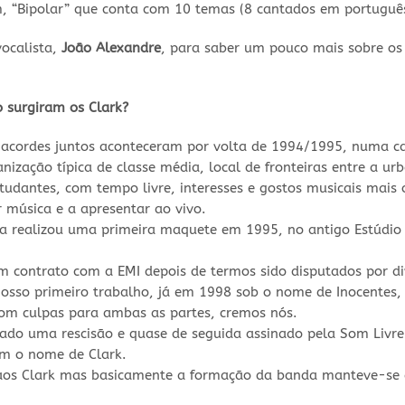
, “Bipolar” que conta com 10 temas (8 cantados em português
vocalista,
João Alexandre
, para saber um pouco mais sobre os 
 surgiram os Clark?
 acordes juntos aconteceram por volta de 1994/1995, numa c
ização típica de classe média, local de fronteiras entre a ur
studantes, com tempo livre, interesses e gostos musicais mai
 música e a apresentar ao vivo.
da realizou uma primeira maquete em 1995, no antigo Estúdio
contrato com a EMI depois de termos sido disputados por div
nosso primeiro trabalho, já em 1998 sob o nome de Inocente
com culpas para ambas as partes, cremos nós.
do uma rescisão e quase de seguida assinado pela Som Livre 
om o nome de Clark.
 aos Clark mas basicamente a formação da banda manteve-se 