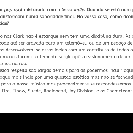
um
pop rock
misturado com música
indie
. Quando se está num 
transformam numa sonoridade final. No vosso caso, como acon
cias?
o nos Clark não é estanque nem tem uma disciplina dura. As
pode até ser gravada para um telemóvel, ou de um pedaço de
aios desenvolvem-se essas ideias com um contributo de todos
u menos inconscientemente surgir após o visionamento de um
tamos na rua.
úsica respeita são largas demais para as podermos incluir aqu
que mais indie por uma questão estética mas não se fechand
s para a nossa música mas provavelmente se respondessemos m
ire, Elbow, Suede, Radiohead, Joy Division, e os Chameleons