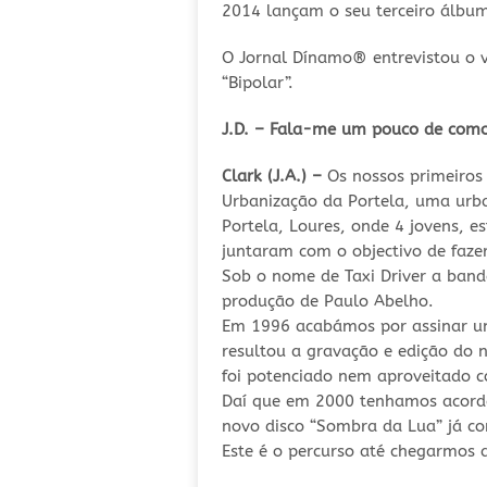
2014 lançam o seu terceiro álbum
O Jornal Dínamo
®
entrevistou o 
“Bipolar”.
J.D. – Fala-me um pouco de como
Clark (J.A.) –
Os nossos primeiros
Urbanização da Portela, uma urban
Portela, Loures, onde 4 jovens, e
juntaram com o objectivo de fazer
Sob o nome de Taxi Driver a ban
produção de Paulo Abelho.
Em 1996 acabámos por assinar um 
resultou a gravação e edição do 
foi potenciado nem aproveitado 
Daí que em 2000 tenhamos acorda
novo disco “Sombra da Lua” já c
Este é o percurso até chegarmos