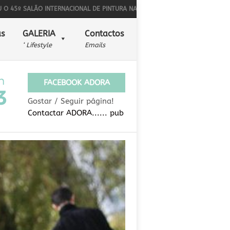
ALÃO INTERNACIONAL DE PINTURA NAÏF
BONS SONS PARA ALÉM DA MÚSIC
s
GALERIA
Contactos
‘ Lifestyle
Emails
FACEBOOK ADORA
Gostar / Seguir página!
Contactar ADORA...... pub