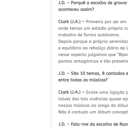
J.D. – Porquê a escolha de grava
aconteceu assim?
Clark (J.A.) –
Primeiro por ser em 
onde temos um estúdio próprio com
trabalho de forma autónoma.
Depois porque a própria serenida
e equilíbrio ao reboliço diário d
nesse aspecto julgamos que “Bipol
pontos antagónicos e tão present
J.D. – São 10 temas, 8 cantados 
entre todas as músicas?
Clark (J.A.) –
Existe uma ligação 
talvez das tais vivências quase o
nossas músicas ao longo do álbum
Não é contudo um álbum conceptu
J.D. – Fala-me da escolha de Nu