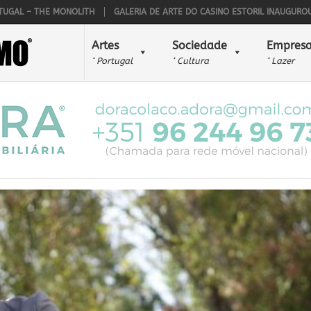
THE MONOLITH
GALERIA DE ARTE DO CASINO ESTORIL INAUGUROU O 45º S
Artes
Sociedade
Empresa
‘ Portugal
‘ Cultura
‘ Lazer