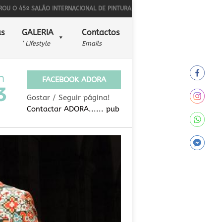
45º SALÃO INTERNACIONAL DE PINTURA NAÏF
BONS SONS PARA ALÉM DA M
s
GALERIA
Contactos
‘ Lifestyle
Emails
FACEBOOK ADORA
Gostar / Seguir página!
Contactar ADORA...... pub