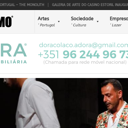
AL – THE MONOLITH
GALERIA DE ARTE DO CASINO ESTORIL INAUGUROU O 
Artes
Sociedade
Empresa
‘ Portugal
‘ Cultura
‘ Lazer