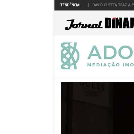
OCK ‘N’ LAW REALIZA-SE A 1 DE OUTUBRO
TENDÊNCIA:
DAVID GUETTA TRAZ A PORTUG