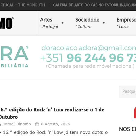
 – THE MONOLITH
GALERIA DE ARTE DO CASINO ESTORIL INAUGUROU O 45
Artes
Sociedade
Empresa
‘ Portugal
‘ Cultura
‘ Lazer
16.ª edição do Rock ‘n’ Law realiza-se a 1 de
Outubro
Jornal Dínamo
6 Agosto, 2026
NOS C
A 16.ª edição do Rock ‘n’ Law já tem nova data: o