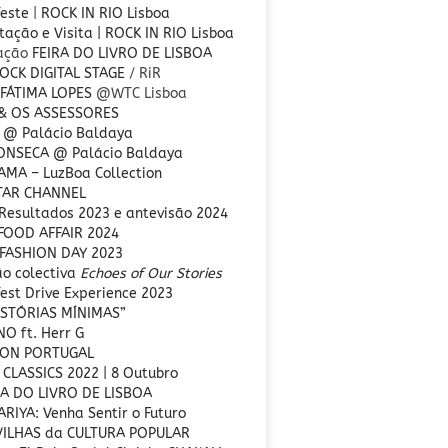
Teste
|
ROCK IN RIO Lisboa
ação e Visita | ROCK IN RIO Lisboa
ração
FEIRA DO LIVRO DE LISBOA
OCK DIGITAL STAGE
/ RiR
 FÁTIMA LOPES
@WTC Lisboa
 & OS ASSESSORES
 @ Palácio Baldaya
FONSECA
@ Palácio Baldaya
MA – LuzBoa Collection
TAR CHANNEL
Resultados 2023 e antevisão 2024
FOOD AFFAIR 2024
FASHION DAY 2023
ão colectiva
Echoes of Our Stories
est Drive Experience 2023
ISTÓRIAS MÍNIMAS”
O ft. Herr G
CON PORTUGAL
 CLASSICS 2022 | 8 Outubro
RA DO LIVRO DE LISBOA
RIYA: Venha Sentir o Futuro
VILHAS da CULTURA POPULAR