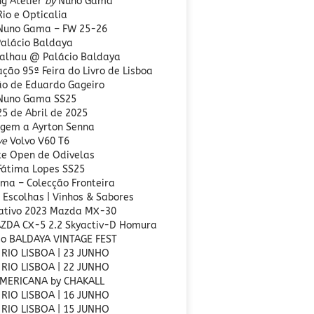
ng Atelier
by
Nuno Gama
Rio e Opticalia
 Nuno Gama – FW 25-26
alácio Baldaya
alhau @ Palácio Baldaya
ção 95ª Feira do Livro de Lisboa
ão de Eduardo Gageiro
 Nuno Gama SS25
25 de Abril de 2025
gem a Ayrton Senna
ve
Volvo V60 T6
te Open de Odivelas
 Fátima Lopes SS25
ma – Colecção Fronteira
 Escolhas | Vinhos & Sabores
tivo 2023 Mazda MX-30
ZDA CX-5 2.2 Skyactiv-D Homura
ão BALDAYA VINTAGE FEST
 RIO LISBOA | 23 JUNHO
 RIO LISBOA | 22 JUNHO
MERICANA by CHAKALL
 RIO LISBOA | 16 JUNHO
 RIO LISBOA | 15 JUNHO