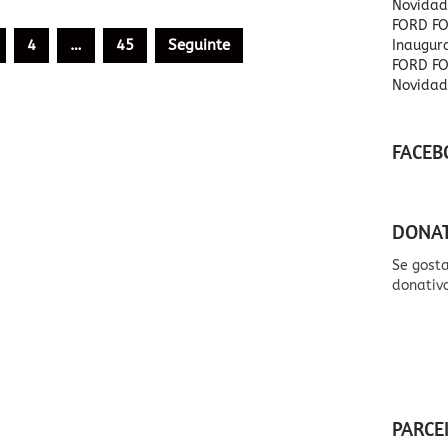
Novidad
FORD FO
4
…
45
Seguinte
Inaugu
FORD FO
Novidad
FACEB
DONA
Se gost
donativ
PARCE