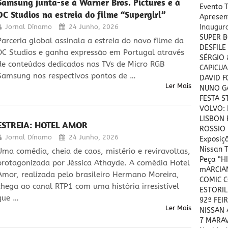
Samsung junta-se à Warner Bros. Pictures e à
Evento 
DC Studios na estreia do filme “Supergirl”
Apresent
Jornal Dínamo
24 Junho, 2026
Inaugu
SUPER B
Parceria global assinala a estreia do novo filme da
DESFILE
DC Studios e ganha expressão em Portugal através
SÉRGIO
de conteúdos dedicados nas TVs de Micro RGB
CAPICUA
Samsung nos respectivos pontos de …
DAVID 
Ler Mais
NUNO GA
FESTA S
VOLVO: 
LISBON 
ESTREIA: HOTEL AMOR
ROSSIO 
Jornal Dínamo
24 Junho, 2026
Exposiç
Nissan T
Uma comédia, cheia de caos, mistério e reviravoltas,
Peça “H
protagonizada por Jéssica Athayde. A comédia Hotel
mARCIAN
Amor, realizada pelo brasileiro Hermano Moreira,
COMIC 
chega ao canal RTP1 com uma história irresistível
ESTORIL
que …
92ª FEI
Ler Mais
NISSAN A
7 MARA