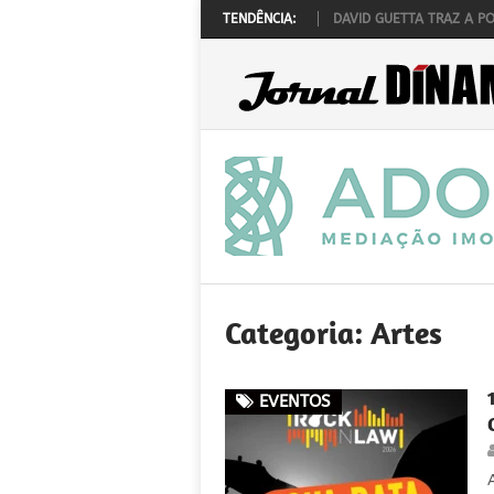
K ‘N’ LAW REALIZA-SE A 1 DE OUTUBRO
TENDÊNCIA:
DAVID GUETTA TRAZ A PORTUGAL
Categoria:
Artes
EVENTOS