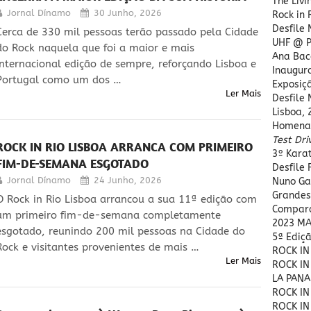
The Livi
Jornal Dínamo
30 Junho, 2026
Rock in 
Desfile
Cerca de 330 mil pessoas terão passado pela Cidade
UHF @ P
do Rock naquela que foi a maior e mais
Ana Bac
internacional edição de sempre, reforçando Lisboa e
Inaugura
Portugal como um dos …
Exposiç
Ler Mais
Desfile
Lisboa, 
Homena
Test Dri
ROCK IN RIO LISBOA ARRANCA COM PRIMEIRO
3º Kara
FIM-DE-SEMANA ESGOTADO
Desfile
Jornal Dínamo
24 Junho, 2026
Nuno Ga
Grandes
O Rock in Rio Lisboa arrancou a sua 11ª edição com
Compara
um primeiro fim-de-semana completamente
2023 MA
esgotado, reunindo 200 mil pessoas na Cidade do
5ª Ediç
Rock e visitantes provenientes de mais …
ROCK IN
Ler Mais
ROCK IN
LA PANA
ROCK IN
ROCK IN