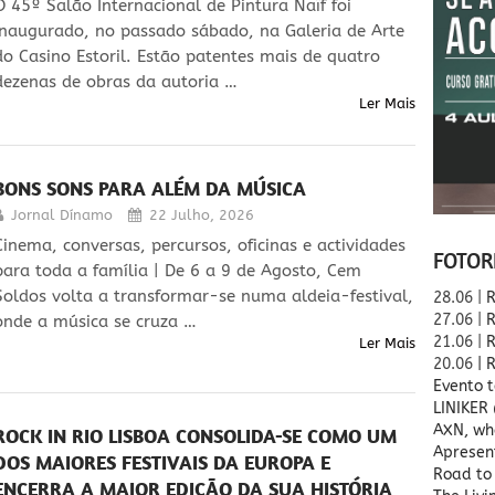
O 45º Salão Internacional de Pintura Naïf foi
inaugurado, no passado sábado, na Galeria de Arte
do Casino Estoril. Estão patentes mais de quatro
dezenas de obras da autoria …
Ler Mais
BONS SONS PARA ALÉM DA MÚSICA
Jornal Dínamo
22 Julho, 2026
Cinema, conversas, percursos, oficinas e actividades
FOTOR
para toda a família | De 6 a 9 de Agosto, Cem
Soldos volta a transformar-se numa aldeia-festival,
28.06 |
R
27.06 |
R
onde a música se cruza …
21.06 |
R
Ler Mais
20.06
| 
Evento t
LINIKER
AXN, wh
ROCK IN RIO LISBOA CONSOLIDA-SE COMO UM
Apresen
DOS MAIORES FESTIVAIS DA EUROPA E
Road to 
ENCERRA A MAIOR EDIÇÃO DA SUA HISTÓRIA