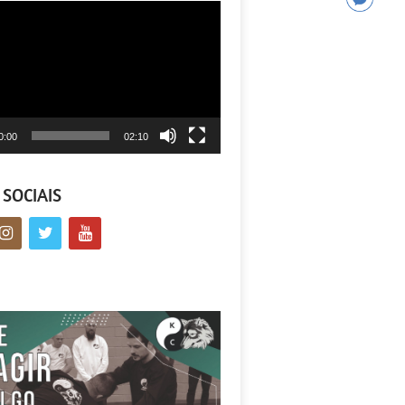
tor
0:00
02:10
 SOCIAIS