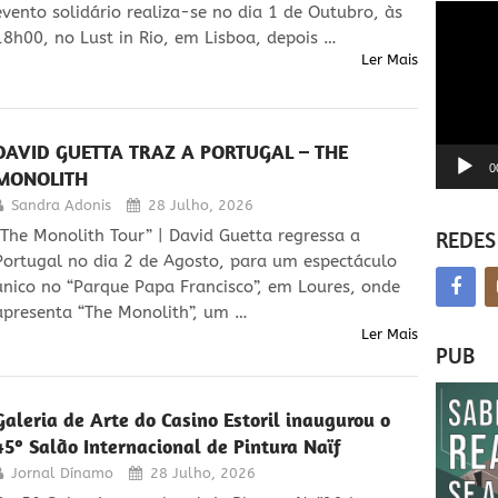
Reprodu
evento solidário realiza-se no dia 1 de Outubro, às
de
18h00, no Lust in Rio, em Lisboa, depois …
vídeo
Ler Mais
DAVID GUETTA TRAZ A PORTUGAL – THE
0
MONOLITH
Sandra Adonis
28 Julho, 2026
REDES
“The Monolith Tour” | David Guetta regressa a
Portugal no dia 2 de Agosto, para um espectáculo
único no “Parque Papa Francisco”, em Loures, onde
apresenta “The Monolith”, um …
Ler Mais
PUB
Galeria de Arte do Casino Estoril inaugurou o
45º Salão Internacional de Pintura Naïf
Jornal Dínamo
28 Julho, 2026