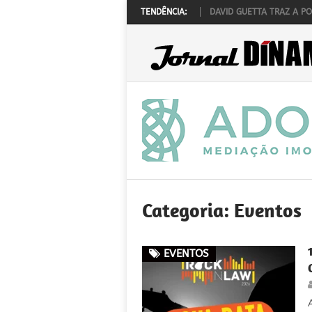
CK ‘N’ LAW REALIZA-SE A 1 DE OUTUBRO
TENDÊNCIA:
DAVID GUETTA TRAZ A PORTUGAL
Categoria:
Eventos
EVENTOS