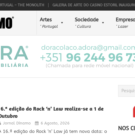
 – THE MONOLITH
GALERIA DE ARTE DO CASINO ESTORIL INAUGUROU O 45
Artes
Sociedade
Empresa
‘ Portugal
‘ Cultura
‘ Lazer
16.ª edição do Rock ‘n’ Law realiza-se a 1 de
Outubro
Jornal Dínamo
6 Agosto, 2026
NOS C
A 16.ª edição do Rock ‘n’ Law já tem nova data: o