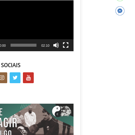
tor
0:00
02:10
 SOCIAIS