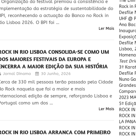
The Livi
| Organização do festival premiou a consistência e
Rock in 
implementação da estratégia de sustentabilidade do
Desfile
BPI, reconhecendo a actuação do Banco no Rock in
UHF @ P
Rio Lisboa 2026. O BPI foi …
Ana Bac
Ler Mais
Inaugura
Exposiç
Desfile
Lisboa, 
ROCK IN RIO LISBOA CONSOLIDA-SE COMO UM
Homena
DOS MAIORES FESTIVAIS DA EUROPA E
Test Dri
ENCERRA A MAIOR EDIÇÃO DA SUA HISTÓRIA
3º Kara
Desfile
Jornal Dínamo
30 Junho, 2026
Nuno Ga
Cerca de 330 mil pessoas terão passado pela Cidade
Grandes
do Rock naquela que foi a maior e mais
Compara
internacional edição de sempre, reforçando Lisboa e
2023 MA
Portugal como um dos …
5ª Ediç
Ler Mais
ROCK IN
ROCK IN
LA PANA
ROCK IN
ROCK IN RIO LISBOA ARRANCA COM PRIMEIRO
ROCK IN