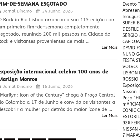
FIM-DE-SEMANA ESGOTADO
Evento 
Apresent
Jornal Dínamo
24 Junho, 2026
Inaugu
O Rock in Rio Lisboa arrancou a sua 11ª edição com
SUPER B
um primeiro fim-de-semana completamente
DESFILE
esgotado, reunindo 200 mil pessoas na Cidade do
SÉRGIO
Rock e visitantes provenientes de mais …
CAPICUA
Ler Mais
DAVID 
NUNO GA
FESTA S
VOLVO: 
Exposição internacional celebra 100 anos de
LISBON 
Marilyn Monroe
ROSSIO 
Exposiç
Jornal Dínamo
16 Junho, 2026
Nissan T
“Marilyn: Icon of the Century” chega à Praça Central
Peça “H
do Colombo a 17 de Junho e convida os visitantes a
mARCIAN
descobrir a mulher por detrás do maior ícone de …
COMIC 
Ler Mais
ESTORIL
92ª FEI
NISSAN A
7 MARA