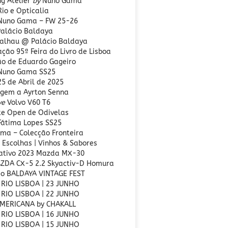
ng Atelier
by
Nuno Gama
Rio e Opticalia
 Nuno Gama – FW 25-26
alácio Baldaya
alhau @ Palácio Baldaya
ção 95ª Feira do Livro de Lisboa
ão de Eduardo Gageiro
 Nuno Gama SS25
25 de Abril de 2025
gem a Ayrton Senna
ve
Volvo V60 T6
te Open de Odivelas
 Fátima Lopes SS25
ma – Colecção Fronteira
 Escolhas | Vinhos & Sabores
tivo 2023 Mazda MX-30
ZDA CX-5 2.2 Skyactiv-D Homura
ão BALDAYA VINTAGE FEST
 RIO LISBOA | 23 JUNHO
 RIO LISBOA | 22 JUNHO
MERICANA by CHAKALL
 RIO LISBOA | 16 JUNHO
 RIO LISBOA | 15 JUNHO