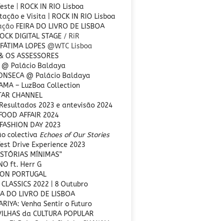
Teste
|
ROCK IN RIO Lisboa
ação e Visita | ROCK IN RIO Lisboa
ração
FEIRA DO LIVRO DE LISBOA
OCK DIGITAL STAGE
/ RiR
 FÁTIMA LOPES
@WTC Lisboa
 & OS ASSESSORES
 @ Palácio Baldaya
FONSECA
@ Palácio Baldaya
MA – LuzBoa Collection
TAR CHANNEL
Resultados 2023 e antevisão 2024
FOOD AFFAIR 2024
FASHION DAY 2023
ão colectiva
Echoes of Our Stories
est Drive Experience 2023
ISTÓRIAS MÍNIMAS”
O ft. Herr G
CON PORTUGAL
 CLASSICS 2022 | 8 Outubro
RA DO LIVRO DE LISBOA
RIYA: Venha Sentir o Futuro
VILHAS da CULTURA POPULAR