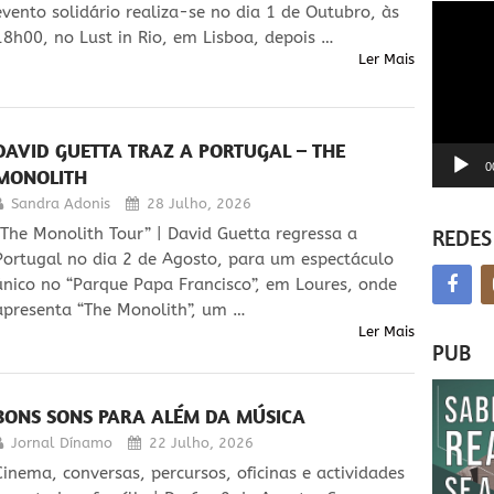
Reprodu
evento solidário realiza-se no dia 1 de Outubro, às
de
18h00, no Lust in Rio, em Lisboa, depois …
vídeo
Ler Mais
DAVID GUETTA TRAZ A PORTUGAL – THE
0
MONOLITH
Sandra Adonis
28 Julho, 2026
REDES
“The Monolith Tour” | David Guetta regressa a
Portugal no dia 2 de Agosto, para um espectáculo
único no “Parque Papa Francisco”, em Loures, onde
apresenta “The Monolith”, um …
Ler Mais
PUB
BONS SONS PARA ALÉM DA MÚSICA
Jornal Dínamo
22 Julho, 2026
Cinema, conversas, percursos, oficinas e actividades