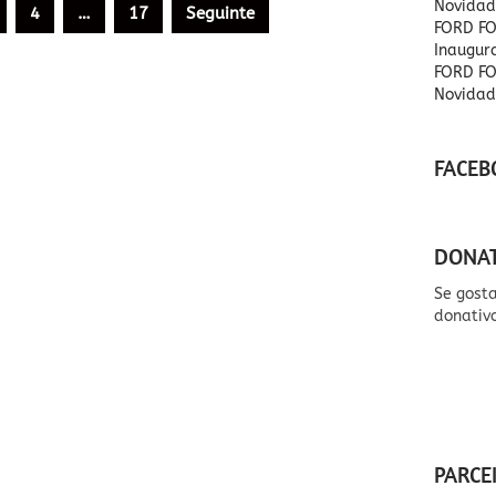
Novidad
4
…
17
Seguinte
FORD FO
Inaugu
FORD FO
Novidad
FACEB
DONA
Se gost
donativ
PARCE