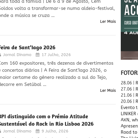
para toda a família | De 6 a 9 de Agosto, Cem
Soldos volta a transformar-se numa aldeia-festival,
onde a música se cruza …
Ler Mais
Feira de Sant’Iago 2026
Jornal Dínamo
17 Julho, 2026
Com 160 expositores, três dezenas de divertimentos
e concertos diários | A Feira de Sant’Iago 2026, o
FOTOR
maior certame do género realizado a sul do Tejo,
28.06 |
R
decorre em Setúbal …
27.06 |
R
Ler Mais
21.06 |
R
20.06
| 
Evento t
LINIKER
BPI distinguido com o Prémio Atitude
AXN, wh
Sustentável do Rock in Rio Lisboa 2026
Apresen
Jornal Dínamo
9 Julho, 2026
Road to 