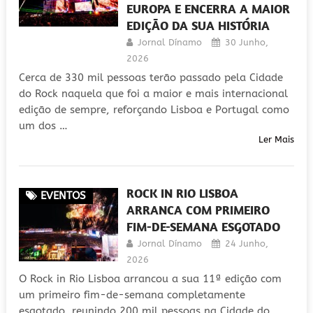
EUROPA E ENCERRA A MAIOR
EDIÇÃO DA SUA HISTÓRIA
Jornal Dínamo
30 Junho,
2026
Cerca de 330 mil pessoas terão passado pela Cidade
do Rock naquela que foi a maior e mais internacional
edição de sempre, reforçando Lisboa e Portugal como
um dos …
Ler Mais
ROCK IN RIO LISBOA
EVENTOS
ARRANCA COM PRIMEIRO
FIM-DE-SEMANA ESGOTADO
Jornal Dínamo
24 Junho,
2026
O Rock in Rio Lisboa arrancou a sua 11ª edição com
um primeiro fim-de-semana completamente
esgotado, reunindo 200 mil pessoas na Cidade do