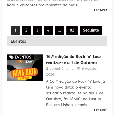
Rock e visitantes provenientes de mais …
Ler Mais
Paginação
1
2
3
4
…
82
Seguinte
dos
Eventos
conteúdos
16.ª edição do Rock ‘n’ Law
EVENTOS
realiza-se a 1 de Outubro
Jornal Dínamo
6 Agosto,
2026
A 16.ª edição do Rock ‘n’ Law já
tem nova data: o evento
solidário realiza-se no dia 1 de
Outubro, às 18h00, no Lust in
Rio, em Lisboa, depois …
Ler Mais