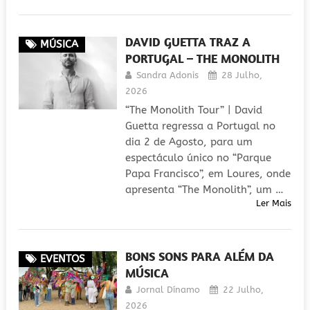
DAVID GUETTA TRAZ A
MÚSICA
PORTUGAL – THE MONOLITH
Sandra Adonis
28 Julho,
2026
“The Monolith Tour” | David
Guetta regressa a Portugal no
dia 2 de Agosto, para um
espectáculo único no “Parque
Papa Francisco”, em Loures, onde
apresenta “The Monolith”, um …
Ler Mais
BONS SONS PARA ALÉM DA
EVENTOS
MÚSICA
Jornal Dínamo
22 Julho,
2026