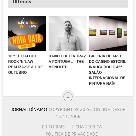
Últimas
16.ª EDIÇÃO DO
DAVID GUETTA TRAZ
GALERIA DE ARTE
ROCK ‘N’ LAW
A PORTUGAL – THE
DO CASINO ESTORIL
REALIZA-SE A 1 DE
MONOLITH
INAUGUROU O 45º
OUTUBRO
SALÃO
INTERNACIONAL DE
PINTURA NAÏF
JORNAL DÍNAMO
COPYRIGHT © 2026.
ONLINE DESDE
15.11.2006
EDITORIAIS
FICHA TÉCNICA
POLÍTICA DE PRIVACIDADE