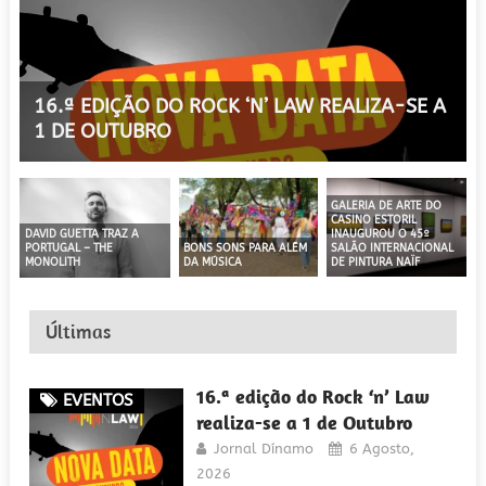
16.ª EDIÇÃO DO ROCK ‘N’ LAW REALIZA-SE A
1 DE OUTUBRO
GALERIA DE ARTE DO
CASINO ESTORIL
INAUGUROU O 45º
DAVID GUETTA TRAZ A
BONS SONS PARA ALÉM
SALÃO INTERNACIONAL
PORTUGAL – THE
DA MÚSICA
DE PINTURA NAÏF
MONOLITH
Últimas
16.ª edição do Rock ‘n’ Law
EVENTOS
realiza-se a 1 de Outubro
Jornal Dínamo
6 Agosto,
2026