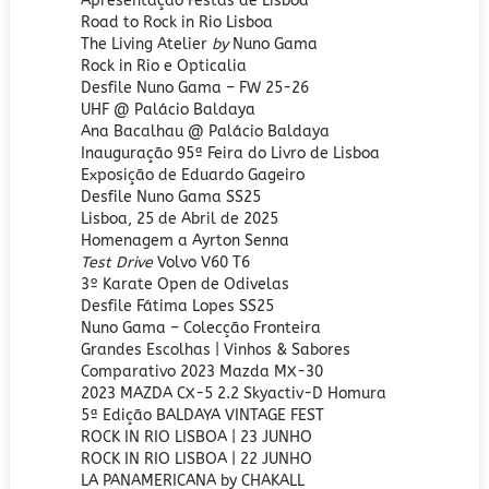
Apresentação Festas de Lisboa
Road to Rock in Rio Lisboa
The Living Atelier
by
Nuno Gama
Rock in Rio e Opticalia
Desfile Nuno Gama – FW 25-26
UHF @ Palácio Baldaya
Ana Bacalhau @ Palácio Baldaya
Inauguração 95ª Feira do Livro de Lisboa
Exposição de Eduardo Gageiro
Desfile Nuno Gama SS25
Lisboa, 25 de Abril de 2025
Homenagem a Ayrton Senna
Test Drive
Volvo V60 T6
3º Karate Open de Odivelas
Desfile Fátima Lopes SS25
Nuno Gama – Colecção Fronteira
Grandes Escolhas | Vinhos & Sabores
Comparativo 2023 Mazda MX-30
2023 MAZDA CX-5 2.2 Skyactiv-D Homura
5ª Edição BALDAYA VINTAGE FEST
ROCK IN RIO LISBOA | 23 JUNHO
ROCK IN RIO LISBOA | 22 JUNHO
LA PANAMERICANA by CHAKALL