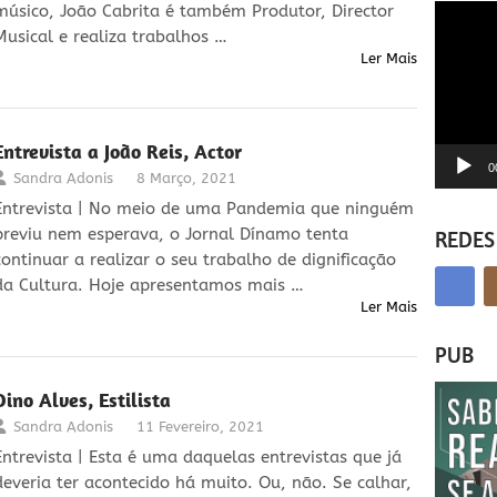
músico, João Cabrita é também Produtor, Director
Reprodu
de
Musical e realiza trabalhos …
vídeo
Ler Mais
Entrevista a João Reis, Actor
0
Sandra Adonis
8 Março, 2021
Entrevista | No meio de uma Pandemia que ninguém
previu nem esperava, o Jornal Dínamo tenta
REDES
continuar a realizar o seu trabalho de dignificação
da Cultura. Hoje apresentamos mais …
Ler Mais
PUB
Dino Alves, Estilista
Sandra Adonis
11 Fevereiro, 2021
Entrevista | Esta é uma daquelas entrevistas que já
deveria ter acontecido há muito. Ou, não. Se calhar,