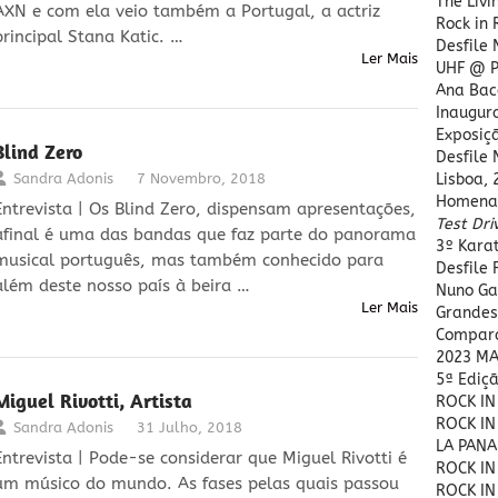
The Livi
AXN e com ela veio também a Portugal, a actriz
Rock in 
principal Stana Katic. …
Desfile
Ler Mais
UHF @ P
Ana Bac
Inaugura
Exposiç
Blind Zero
Desfile
Sandra Adonis
7 Novembro, 2018
Lisboa, 
Homena
Entrevista | Os Blind Zero, dispensam apresentações,
Test Dri
afinal é uma das bandas que faz parte do panorama
3º Kara
musical português, mas também conhecido para
Desfile
além deste nosso país à beira …
Nuno Ga
Ler Mais
Grandes
Compara
2023 MA
5ª Ediç
Miguel Rivotti, Artista
ROCK IN
ROCK IN
Sandra Adonis
31 Julho, 2018
LA PANA
Entrevista | Pode-se considerar que Miguel Rivotti é
ROCK IN
um músico do mundo. As fases pelas quais passou
ROCK IN