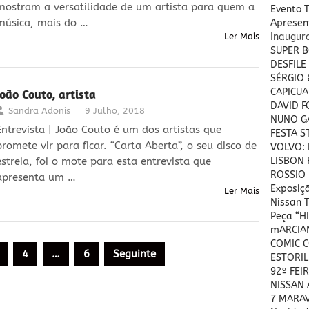
mostram a versatilidade de um artista para quem a
Evento 
música, mais do …
Apresent
Ler Mais
Inaugu
SUPER B
DESFILE
SÉRGIO
João Couto, artista
CAPICUA
DAVID 
Sandra Adonis
9 Julho, 2018
NUNO GA
Entrevista | João Couto é um dos artistas que
FESTA S
promete vir para ficar. “Carta Aberta”, o seu disco de
VOLVO: 
estreia, foi o mote para esta entrevista que
LISBON 
ROSSIO 
apresenta um …
Exposiç
Ler Mais
Nissan T
Peça “H
mARCIAN
COMIC 
4
…
6
Seguinte
ESTORIL
92ª FEI
NISSAN A
7 MARA