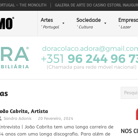
L – THE MONOLITH
GALERIA DE ARTE DO CASINO ESTORIL INAUGUROU O 45
Artes
Sociedade
Empresa
‘ Portugal
‘ Cultura
‘ Lazer
tas
João Cabrita, Artista
Sandra Adonis
20 Fevereiro, 2024
Entrevista | João Cabrita tem uma longa carreira de
NOS C
34 anos com uma longa discografia. Para além de