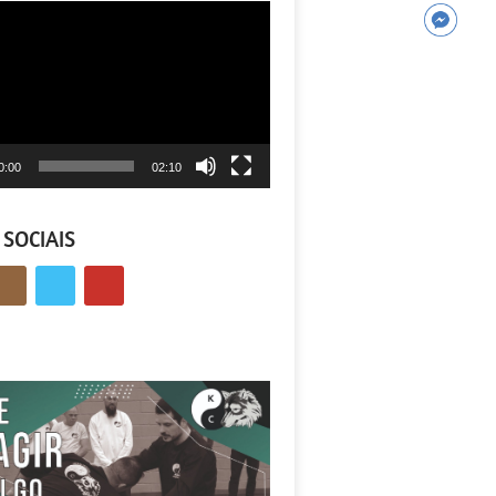
tor
0:00
02:10
 SOCIAIS