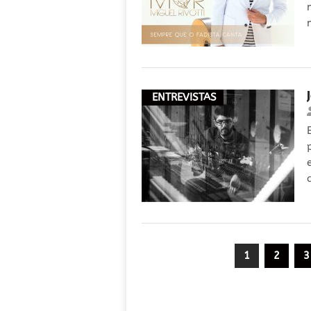
ENTREVISTAS
Paginação
1
2
3
dos
conteúdos