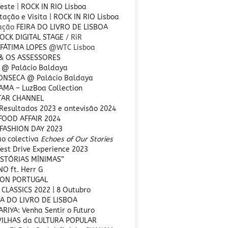
Teste
|
ROCK IN RIO Lisboa
ação e Visita | ROCK IN RIO Lisboa
ração
FEIRA DO LIVRO DE LISBOA
OCK DIGITAL STAGE
/ RiR
 FÁTIMA LOPES
@WTC Lisboa
 & OS ASSESSORES
 @ Palácio Baldaya
FONSECA
@ Palácio Baldaya
MA – LuzBoa Collection
TAR CHANNEL
Resultados 2023 e antevisão 2024
FOOD AFFAIR 2024
FASHION DAY 2023
ão colectiva
Echoes of Our Stories
est Drive Experience 2023
ISTÓRIAS MÍNIMAS”
O ft. Herr G
CON PORTUGAL
 CLASSICS 2022 | 8 Outubro
RA DO LIVRO DE LISBOA
RIYA: Venha Sentir o Futuro
VILHAS da CULTURA POPULAR