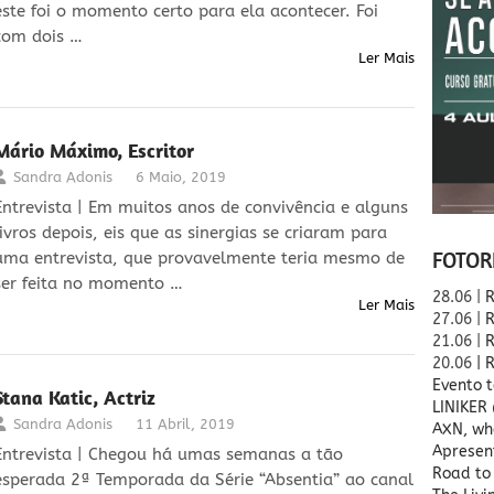
este foi o momento certo para ela acontecer. Foi
com dois …
Ler Mais
Mário Máximo, Escritor
Sandra Adonis
6 Maio, 2019
Entrevista | Em muitos anos de convivência e alguns
livros depois, eis que as sinergias se criaram para
FOTOR
uma entrevista, que provavelmente teria mesmo de
ser feita no momento …
28.06 |
R
Ler Mais
27.06 |
R
21.06 |
R
20.06
| 
Evento t
Stana Katic, Actriz
LINIKER
Sandra Adonis
11 Abril, 2019
AXN, wh
Apresen
Entrevista | Chegou há umas semanas a tão
Road to 
esperada 2ª Temporada da Série “Absentia” ao canal