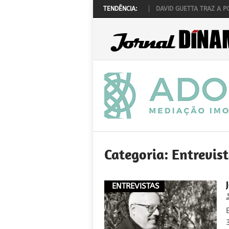
CK ‘N’ LAW REALIZA-SE A 1 DE OUTUBRO
TENDÊNCIA:
DAVID GUETTA TRAZ A PORTUGA
Categoria:
Entrevis
ENTREVISTAS