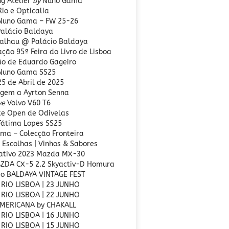
ng Atelier
by
Nuno Gama
Rio e Opticalia
 Nuno Gama – FW 25-26
alácio Baldaya
alhau @ Palácio Baldaya
ção 95ª Feira do Livro de Lisboa
ão de Eduardo Gageiro
 Nuno Gama SS25
25 de Abril de 2025
gem a Ayrton Senna
ve
Volvo V60 T6
te Open de Odivelas
 Fátima Lopes SS25
ma – Colecção Fronteira
 Escolhas | Vinhos & Sabores
tivo 2023 Mazda MX-30
ZDA CX-5 2.2 Skyactiv-D Homura
ão BALDAYA VINTAGE FEST
 RIO LISBOA | 23 JUNHO
 RIO LISBOA | 22 JUNHO
MERICANA by CHAKALL
 RIO LISBOA | 16 JUNHO
 RIO LISBOA | 15 JUNHO