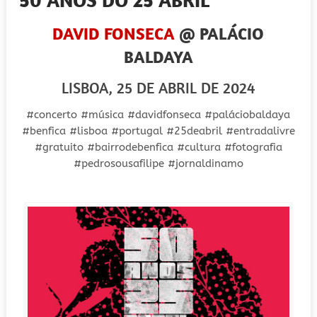
DAVID FONSECA
@ PALÁCIO
BALDAYA
LISBOA, 25 DE ABRIL DE 2024
#concerto #música #davidfonseca #paláciobaldaya
#benfica #lisboa #portugal #25deabril #entradalivre
#gratuito #bairrodebenfica #cultura #fotografia
#pedrosousafilipe #jornaldinamo