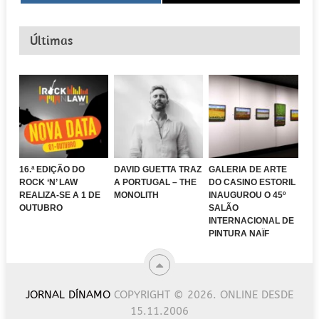
Últimas
16.ª EDIÇÃO DO
DAVID GUETTA TRAZ
GALERIA DE ARTE
ROCK ‘N’ LAW
A PORTUGAL – THE
DO CASINO ESTORIL
REALIZA-SE A 1 DE
MONOLITH
INAUGUROU O 45º
OUTUBRO
SALÃO
INTERNACIONAL DE
PINTURA NAÏF
JORNAL DÍNAMO
COPYRIGHT © 2026.
ONLINE DESDE
15.11.2006