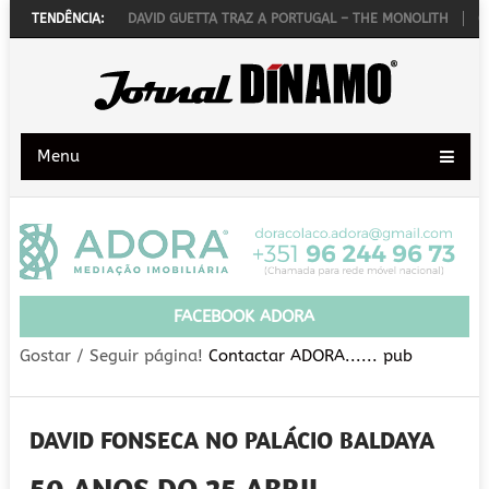
1 DE OUTUBRO
TENDÊNCIA:
DAVID GUETTA TRAZ A PORTUGAL – THE MONOLITH
GAL
Menu
FACEBOOK ADORA
Gostar / Seguir página!
Contactar ADORA...... pub
DAVID FONSECA NO PALÁCIO BALDAYA
50 ANOS DO 25 ABRIL