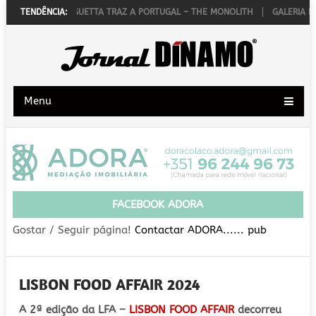
TUBRO
TENDÊNCIA:
DAVID GUETTA TRAZ A PORTUGAL – THE MONOLITH
GALERIA DE
Menu
FACEBOOK ADORA
Gostar / Seguir página!
Contactar ADORA...... pub
LISBON FOOD AFFAIR 2024
A 2ª edição da LFA –
LISBON FOOD AFFAIR
decorreu