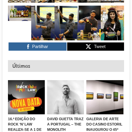
Partilhar
Tweet
Últimas
16.ª EDIÇÃO DO
DAVID GUETTA TRAZ
GALERIA DE ARTE
ROCK ‘N’ LAW
A PORTUGAL – THE
DO CASINO ESTORIL
REALIZA-SE A 1 DE
MONOLITH
INAUGUROU O 45º