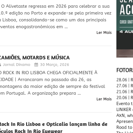
| O Alivetaste regressa em 2026 para celebrar a sua
10.ª edição no Porto e expande-se pela primeira vez
a Lisboa, consolidando-se como um dos principais
eventos enogastronómicos em …
Ler Mais
CAMIÕES, MOTARDS E MÚSICA
Jornal Dínamo
30 Março, 2026
FOTOR
O ROCK IN RIO LISBOA CHEGA OFICIALMENTE À
CIDADE | Arrancaram no passado dia 26, as
28.06 |
R
27.06 |
R
montagens da maior edição de sempre do festival
21.06 |
R
em Portugal. A organização prepara …
20.06
| 
Ler Mais
Evento t
LINIKER
AXN, wh
Apresen
Rock In Rio Lisboa e Opticalia lançam linha de
Road to 
óculos Rock In Rio Eyewear