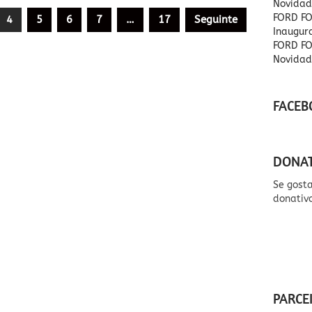
Novidad
FORD FO
4
5
6
7
…
17
Seguinte
Inaugu
FORD FO
Novidad
FACEB
DONA
Se gost
donativ
PARCE