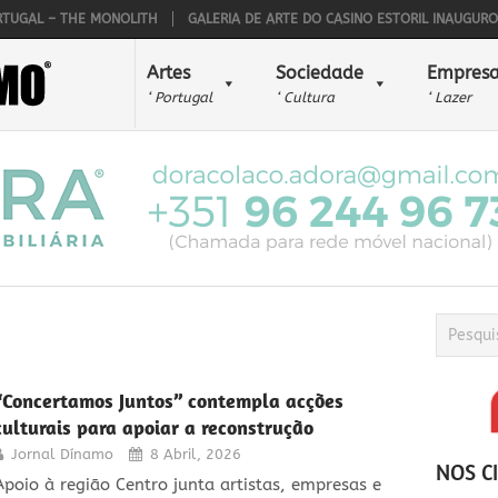
– THE MONOLITH
GALERIA DE ARTE DO CASINO ESTORIL INAUGUROU O 45º
Artes
Sociedade
Empresa
‘ Portugal
‘ Cultura
‘ Lazer
“Concertamos Juntos” contempla acções
culturais para apoiar a reconstrução
Jornal Dínamo
8 Abril, 2026
NOS C
Apoio à região Centro junta artistas, empresas e