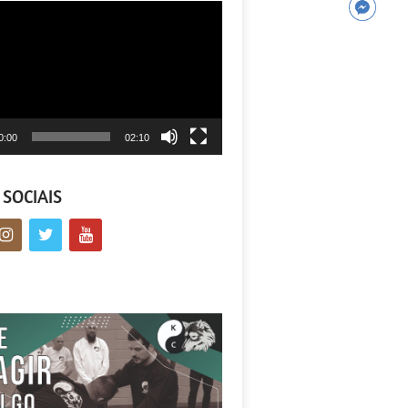
tor
0:00
02:10
 SOCIAIS