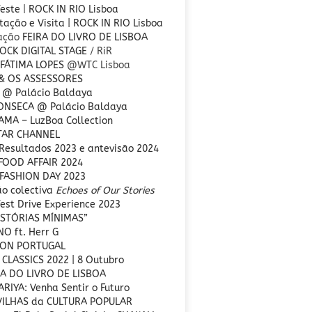
Teste
|
ROCK IN RIO Lisboa
ação e Visita | ROCK IN RIO Lisboa
ração
FEIRA DO LIVRO DE LISBOA
OCK DIGITAL STAGE
/ RiR
 FÁTIMA LOPES
@WTC Lisboa
 & OS ASSESSORES
 @ Palácio Baldaya
FONSECA
@ Palácio Baldaya
MA – LuzBoa Collection
TAR CHANNEL
Resultados 2023 e antevisão 2024
FOOD AFFAIR 2024
FASHION DAY 2023
ão colectiva
Echoes of Our Stories
est Drive Experience 2023
ISTÓRIAS MÍNIMAS”
O ft. Herr G
CON PORTUGAL
 CLASSICS 2022 | 8 Outubro
RA DO LIVRO DE LISBOA
RIYA: Venha Sentir o Futuro
VILHAS da CULTURA POPULAR