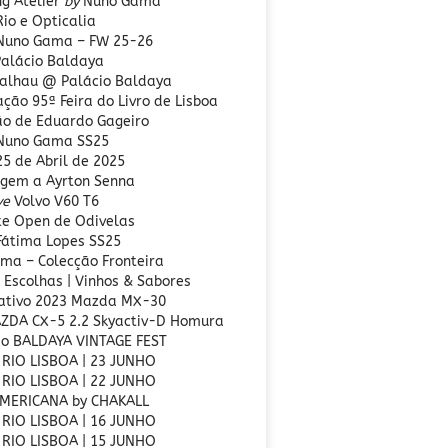
ng Atelier
by
Nuno Gama
Rio e Opticalia
 Nuno Gama – FW 25-26
alácio Baldaya
alhau @ Palácio Baldaya
ção 95ª Feira do Livro de Lisboa
ão de Eduardo Gageiro
 Nuno Gama SS25
25 de Abril de 2025
gem a Ayrton Senna
ve
Volvo V60 T6
te Open de Odivelas
 Fátima Lopes SS25
ma – Colecção Fronteira
 Escolhas | Vinhos & Sabores
tivo 2023 Mazda MX-30
ZDA CX-5 2.2 Skyactiv-D Homura
ão BALDAYA VINTAGE FEST
 RIO LISBOA | 23 JUNHO
 RIO LISBOA | 22 JUNHO
MERICANA by CHAKALL
 RIO LISBOA | 16 JUNHO
 RIO LISBOA | 15 JUNHO