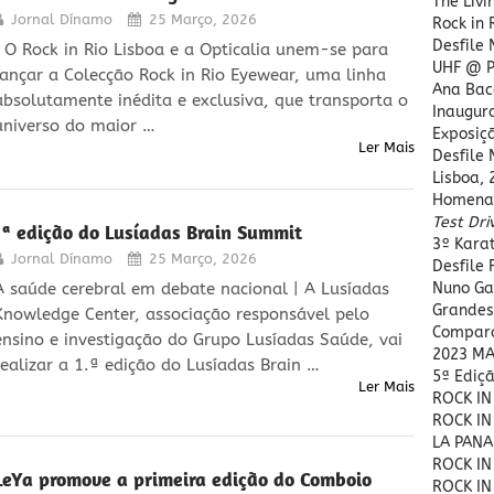
The Livi
Jornal Dínamo
25 Março, 2026
Rock in 
Desfile
| O Rock in Rio Lisboa e a Opticalia unem-se para
UHF @ P
lançar a Colecção Rock in Rio Eyewear, uma linha
Ana Bac
absolutamente inédita e exclusiva, que transporta o
Inaugura
universo do maior …
Exposiç
Ler Mais
Desfile
Lisboa, 
Homena
Test Dri
1ª edição do Lusíadas Brain Summit
3º Kara
Jornal Dínamo
25 Março, 2026
Desfile
A saúde cerebral em debate nacional | A Lusíadas
Nuno Ga
Grandes
Knowledge Center, associação responsável pelo
Compara
ensino e investigação do Grupo Lusíadas Saúde, vai
2023 MA
realizar a 1.ª edição do Lusíadas Brain …
5ª Ediç
Ler Mais
ROCK IN
ROCK IN
LA PANA
ROCK IN
LeYa promove a primeira edição do Comboio
ROCK IN