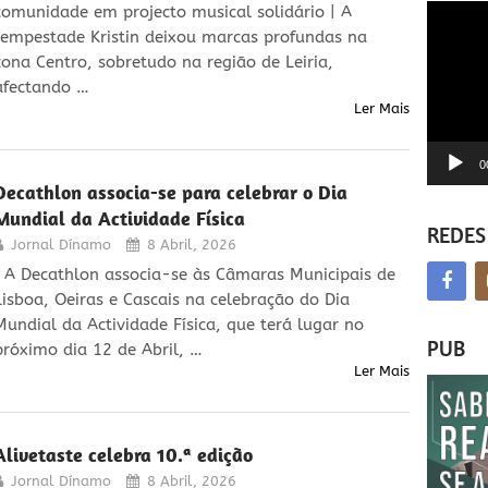
Reprodu
comunidade em projecto musical solidário | A
de
tempestade Kristin deixou marcas profundas na
vídeo
zona Centro, sobretudo na região de Leiria,
afectando …
Ler Mais
0
Decathlon associa-se para celebrar o Dia
Mundial da Actividade Física
REDES
Jornal Dínamo
8 Abril, 2026
| A Decathlon associa-se às Câmaras Municipais de
Lisboa, Oeiras e Cascais na celebração do Dia
Mundial da Actividade Física, que terá lugar no
PUB
próximo dia 12 de Abril, …
Ler Mais
Alivetaste celebra 10.ª edição
Jornal Dínamo
8 Abril, 2026