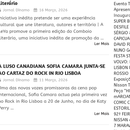
Literário
Evento 
Apresent
Jornal Dínamo
16 Março, 2026
Inaugu
Iniciativa inédita pretende ser uma experiência
SUPER B
cultural que une literatura, autores e território | A
DESFILE
LeYa promove a primeira edição do Comboio
SÉRGIO
Literário, uma iniciativa inédita de promoção da …
CAPICUA
Ler Mais
DAVID 
NUNO GA
FESTA S
VOLVO: 
A LUSO CANADIANA SOFIA CAMARA JUNTA-SE
LISBON 
AO CARTAZ DO ROCK IN RIO LISBOA
ROSSIO 
Exposiç
Jornal Dínamo
11 Março, 2026
Nissan T
Uma das novas vozes promissoras da cena pop
Peça “H
internacional, Sofia Camara actua pela primeira vez
mARCIAN
no Rock in Rio Lisboa a 20 de Junho, no dia de Katy
COMIC 
Perry …
ESTORIL
Ler Mais
92ª FEI
NISSAN A
7 MARA