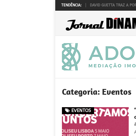
K ‘N’ LAW REALIZA-SE A 1 DE OUTUBRO
TENDÊNCIA:
DAVID GUETTA TRAZ A PORTUGAL 
Categoria:
Eventos
EVENTOS