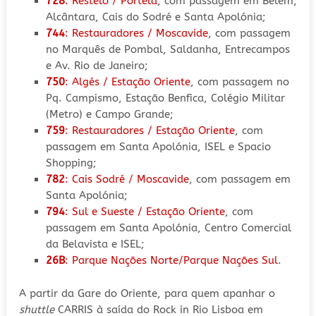
728
: Restelo / Portela
, com passagem em Belém,
Alcântara, Cais do Sodré e Santa Apolónia;
744
: Restauradores / Moscavide
, com passagem
no Marquês de Pombal, Saldanha, Entrecampos
e Av. Rio de Janeiro;
750
: Algés / Estação Oriente
, com passagem no
Pq. Campismo, Estação Benfica, Colégio Militar
(Metro) e Campo Grande;
759
: Restauradores / Estação Oriente
, com
passagem em Santa Apolónia, ISEL e Spacio
Shopping;
782
: Cais Sodré / Moscavide
, com passagem em
Santa Apolónia;
794
: Sul e Sueste / Estação Oriente
, com
passagem em Santa Apolónia, Centro Comercial
da Belavista e ISEL;
26B
: Parque Nações Norte/Parque Nações Sul
.
A partir da Gare do Oriente, para quem apanhar o
shuttle
CARRIS à saída do Rock in Rio Lisboa em