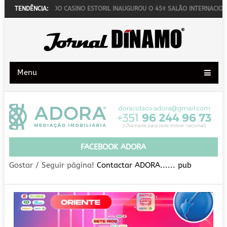
E ARTE DO CASINO ESTORIL INAUGUROU O 45º SALÃO INTERNACIONAL DE PINT
TENDÊNCIA:
Menu
FACEBOOK ADORA
Gostar / Seguir página!
Contactar ADORA...... pub