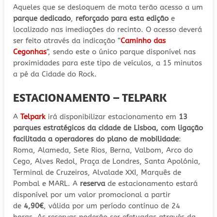
Aqueles que se desloquem de mota terão acesso a um
parque dedicado
,
reforçado para esta edição
e
localizado nas imediações do recinto. O acesso deverá
ser feito através da indicação “
Caminho das
Cegonhas
”, sendo este o único parque disponível nas
proximidades para este tipo de veículos, a 15 minutos
a pé da Cidade do Rock.
ESTACIONAMENTO – TELPARK
A
Telpark
irá disponibilizar estacionamento em
13
parques estratégicos da cidade de Lisboa, com ligação
facilitada a operadores do plano de mobilidade
:
Roma, Alameda, Sete Rios, Berna, Valbom, Arco do
Cego, Alves Redol, Praça de Londres, Santa Apolónia,
Terminal de Cruzeiros, Alvalade XXI, Marquês de
Pombal e MARL. A
reserva
de estacionamento estará
disponível por um valor promocional a partir
de
4,90€
, válida por um período contínuo de 24
horas. As reservas poderão ser efetuadas através da