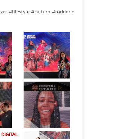
r #lifestyle #cultura #rockinrio