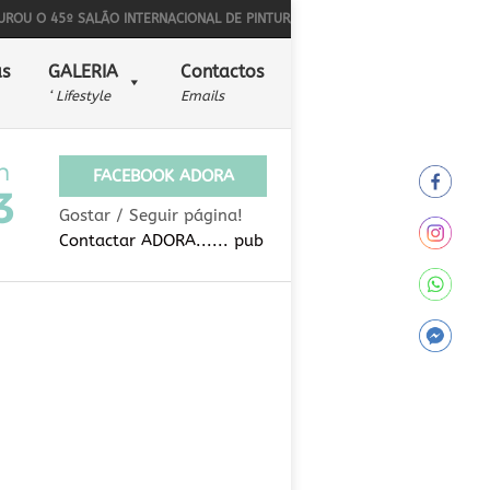
O 45º SALÃO INTERNACIONAL DE PINTURA NAÏF
BONS SONS PARA ALÉM D
s
GALERIA
Contactos
‘ Lifestyle
Emails
FACEBOOK ADORA
Gostar / Seguir página!
Contactar ADORA...... pub