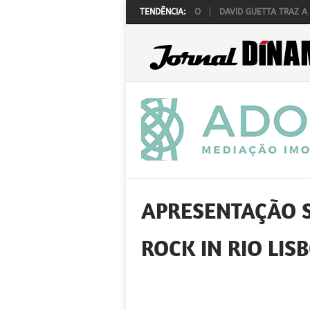
O ROCK ‘N’ LAW REALIZA-SE A 1 DE OUTUBRO
TENDÊNCIA:
DAVID GUETTA TRAZ A PORT
APRESENTAÇÃO S
ROCK IN RIO LIS