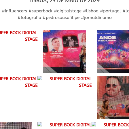
LISBOA, 23 DE MAIO DE 2024
influencers #superbock #digitalstage #lisboa #portugal #laze
#fotografia #pedrosousafilipe #jornaldinamo