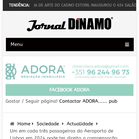
LITH
TENDÊNCIA:
GALERIA DE ARTE DO CASINO ESTORIL INAUGUROU O 45º SALÃO INTE
Menu
FACEBOOK ADORA
Gostar / Seguir página!
Contactar ADORA...... pub
Home
Sociedade
Actualidade
Um em cada três passageiros do Aeroporto de
Lisboa em 2024 pode ter direito a compensação