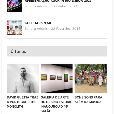
APRESENTAÇÃO ROCK IN RIO LISBOA 2022
Sandra Adonis
1 Outubro, 2021
FAST TALKS N.50
Sandra Adonis
22 Fevereiro, 2018
Últimas
DAVID GUETTA TRAZ
GALERIA DE ARTE
BONS SONS PARA
A PORTUGAL – THE
DO CASINO ESTORIL
ALÉM DA MÚSICA
MONOLITH
INAUGUROU O 45º
SALÃO