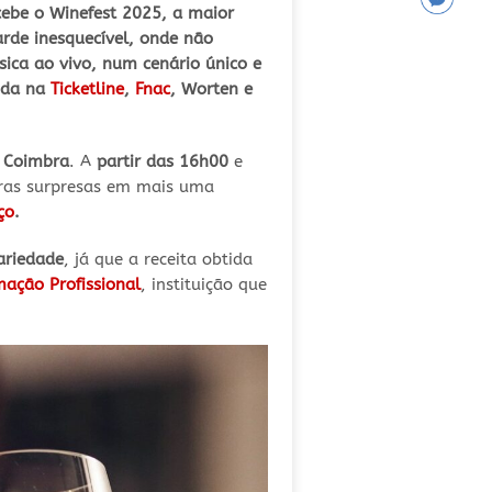
ebe o Winefest 2025, a maior
rde inesquecível, onde não
ica ao vivo, num cenário único e
enda na
Ticketline
,
Fnac
, Worten e
e
Coimbra
. A
partir das 16h00
e
utras surpresas em mais uma
ço
.
ariedade
, já que a receita obtida
ação Profissional
, instituição que