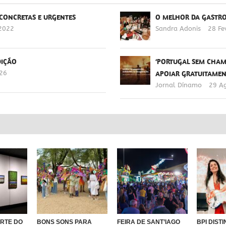
 CONCRETAS E URGENTES
O MELHOR DA GASTR
 2022
Sandra Adonis
28 Fe
DIÇÃO
‘PORTUGAL SEM CHAMA
026
APOIAR GRATUITAMEN
Jornal Dínamo
29 A
ARTE DO
BONS SONS PARA
FEIRA DE SANT’IAGO
BPI DIST