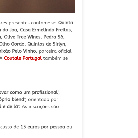
ores presentes contam-se:
Quinta
 do Joa, Casa Ermelinda Freitas,
, Olive Tree Wines, Pedra Só,
Olho Gordo, Quintas de Sirlyn,
aixão Pelo Vinho
, parceira oficial
 A
Coutale Portugal
também se
ovar como um profissional
”,
óprio blend
”, orientado por
 e de lá
”. As inscrições são
 custo de
15 euros por pessoa
ou