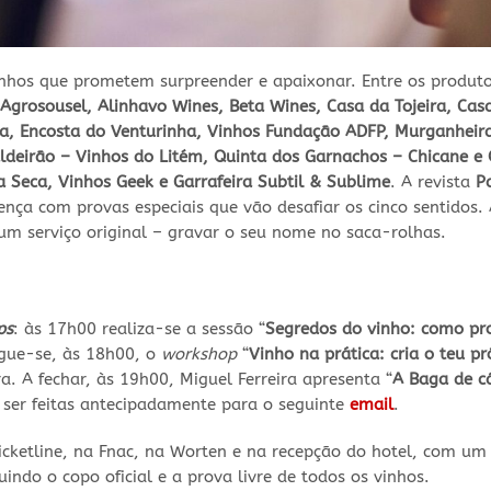
inhos que prometem surpreender e apaixonar. Entre os produt
Agrosousel, Alinhavo Wines, Beta Wines, Casa da Tojeira, Casa
ra, Encosta do Venturinha, Vinhos Fundação ADFP, Murganheira
ldeirão – Vinhos do Litém, Quinta dos Garnachos – Chicane e 
la Seca, Vinhos Geek e Garrafeira Subtil & Sublime
. A revista
P
ça com provas especiais que vão desafiar os cinco sentidos.
um serviço original – gravar o seu nome no saca-rolhas.
ps
: às 17h00 realiza-se a sessão “
Segredos do vinho: como pr
egue-se, às 18h00, o
workshop
“
Vinho na prática: cria o teu pr
ra. A fechar, às 19h00, Miguel Ferreira apresenta “
A Baga de cá
 ser feitas antecipadamente para o seguinte
email
.
Ticketline, na Fnac, na Worten e na recepção do hotel, com um
luindo o copo oficial e a prova livre de todos os vinhos.