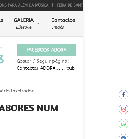
ALÉM DA MÚSICA
FEIRA DE SANT’IAGO 2026
BPI DISTINGUIDO COM O P
s
GALERIA
Contactos
‘ Lifestyle
Emails
FACEBOOK ADORA
Gostar / Seguir página!
Contactar ADORA...... pub
ário inspirador
 SABORES NUM