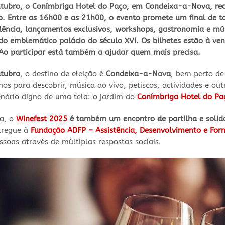
tubro, o Conímbriga Hotel do Paço, em Condeixa-a-Nova, rec
o. Entre as 16h00 e as 21h00, o evento promete um final de ta
elência, lançamentos exclusivos, workshops, gastronomia e mús
 do emblemático palácio do século XVI. Os bilhetes estão à v
. Ao participar está também a ajudar quem mais precisa.
tubro
, o destino de eleição é
Condeixa-a-Nova
, bem perto d
os para descobrir, música ao vivo, petiscos, actividades e o
enário digno de uma tela: o jardim do
Conímbriga Hotel do Pa
ca, o
Winefest 2025
é também um encontro de partilha e solid
tregue à
Fundação ADFP – Assistência, Desenvolvimento e Form
soas através de múltiplas respostas sociais.