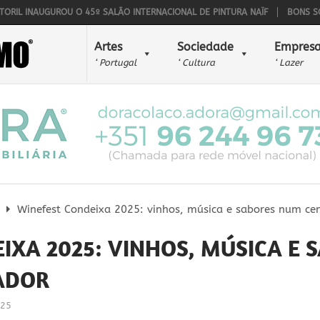
UGUROU O 45º SALÃO INTERNACIONAL DE PINTURA NAÏF
BONS SONS PARA 
Artes
Sociedade
Empresa
‘ Portugal
‘ Cultura
‘ Lazer
Winefest Condeixa 2025: vinhos, música e sabores num cen
IXA 2025: VINHOS, MÚSICA E
ADOR
025