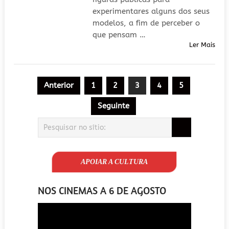
experimentares alguns dos seus
modelos, a fim de perceber o
que pensam …
Ler Mais
Paginação
Anterior
1
2
3
4
5
dos
Seguinte
conteúdos
APOIAR A CULTURA
NOS CINEMAS A 6 DE AGOSTO
Reprodutor
de
vídeo