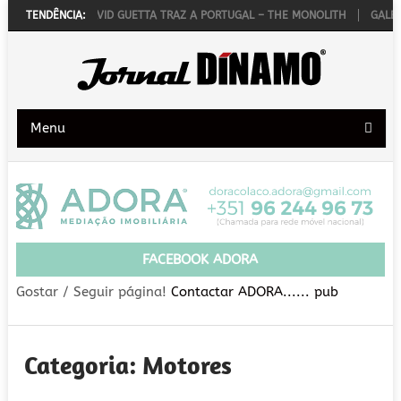
UTUBRO
TENDÊNCIA:
DAVID GUETTA TRAZ A PORTUGAL – THE MONOLITH
GALERIA D
Menu
FACEBOOK ADORA
Gostar / Seguir página!
Contactar ADORA...... pub
Categoria:
Motores