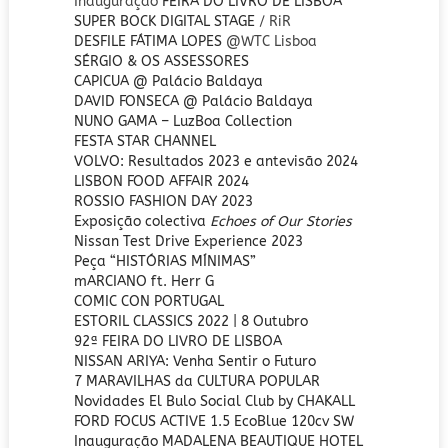
Inauguração
FEIRA DO LIVRO DE LISBOA
SUPER BOCK DIGITAL STAGE
/ RiR
DESFILE FÁTIMA LOPES
@WTC Lisboa
SÉRGIO & OS ASSESSORES
CAPICUA @ Palácio Baldaya
DAVID FONSECA
@ Palácio Baldaya
NUNO GAMA – LuzBoa Collection
FESTA STAR CHANNEL
VOLVO: Resultados 2023 e antevisão 2024
LISBON FOOD AFFAIR 2024
ROSSIO FASHION DAY 2023
Exposição colectiva
Echoes of Our Stories
Nissan Test Drive Experience 2023
Peça “HISTÓRIAS MÍNIMAS”
mARCIANO ft. Herr G
COMIC CON PORTUGAL
ESTORIL CLASSICS 2022 | 8 Outubro
92ª FEIRA DO LIVRO DE LISBOA
NISSAN ARIYA: Venha Sentir o Futuro
7 MARAVILHAS da CULTURA POPULAR
Novidades El Bulo Social Club by CHAKALL
FORD FOCUS ACTIVE 1.5 EcoBlue 120cv SW
Inauguração MADALENA BEAUTIQUE HOTEL